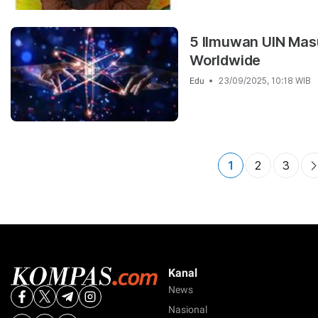
5 Ilmuwan UIN Masu
Worldwide
23/09/2025, 10:18 WIB
Edu
1
2
3
Kanal
News
Nasional