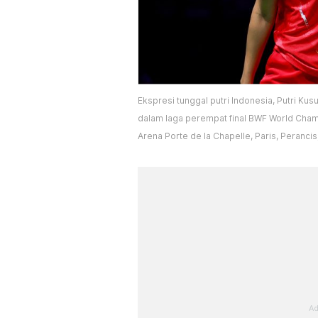
Ekspresi tunggal putri Indonesia, Putri Kus
dalam laga perempat final BWF World Cham
Arena Porte de la Chapelle, Paris, Perancis