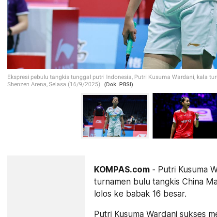
Ekspresi pebulu tangkis tunggal putri Indonesia, Putri Kusuma Wardani, kala t
Shenzen Arena, Selasa (16/9/2025).
(Dok. PBSI)
KOMPAS.com
- Putri Kusuma W
turnamen bulu tangkis China M
lolos ke babak 16 besar.
Putri Kusuma Wardani sukses me