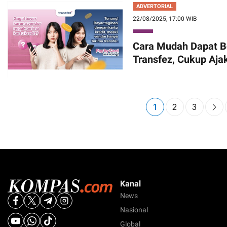
ADVERTORIAL
22/08/2025, 17:00 WIB
Cara Mudah Dapat Bo
Transfez, Cukup Aja
1
2
3
Kanal
News
Nasional
Global