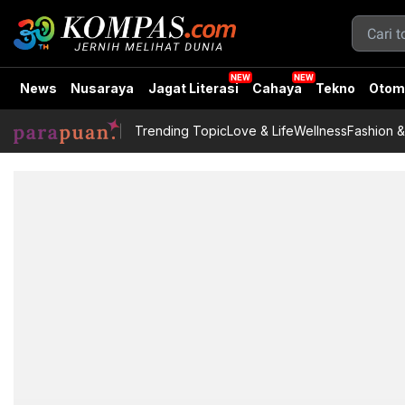
News
Nusaraya
Jagat Literasi
Cahaya
Tekno
Otom
Trending Topic
Love & Life
Wellness
Fashion &