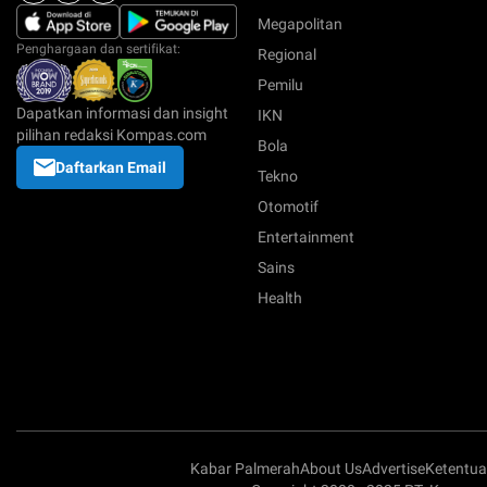
Megapolitan
Penghargaan dan sertifikat:
Regional
Pemilu
Dapatkan informasi dan insight
IKN
pilihan redaksi Kompas.com
Bola
Daftarkan Email
Tekno
Otomotif
Entertainment
Sains
Health
Kabar Palmerah
About Us
Advertise
Ketentu