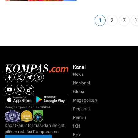
1
2
3
Kanal
News
Nasional
Global
Megapolitan
Penghargaan dan sertifikat:
Regional
Pemilu
Dapatkan informasi dan insight
IKN
pilihan redaksi Kompas.com
Bola