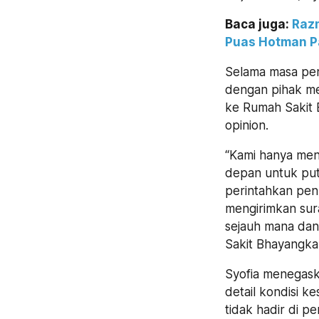
Baca juga:
Razm
Puas Hotman P
Selama masa pen
dengan pihak me
ke Rumah Sakit 
opinion.
“Kami hanya me
depan untuk put
perintahkan pen
mengirimkan sura
sejauh mana dan
Sakit Bhayangkara
Syofia menegask
detail kondisi 
tidak hadir di p