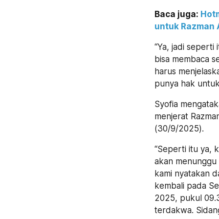
Baca juga:
Hot
untuk Razman A
“Ya, jadi seperti 
bisa membaca se
harus menjelask
punya hak untuk
Syofia mengatak
menjerat Razman
(30/9/2025).
“Seperti itu ya, 
akan menunggu b
kami nyatakan d
kembali pada Se
2025, pukul 09.
terdakwa. Sidang